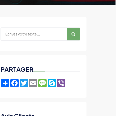
PARTAGER
Share
Facebook
Twitter
Email
Message
Skype
Viber
Avis Clients