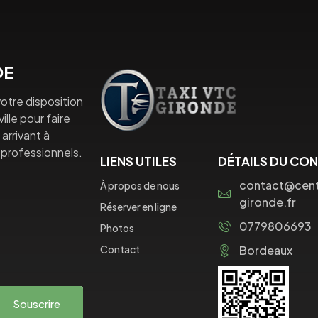
DE
otre disposition
lle pour faire
arrivant à
professionnels.
LIENS UTILES
DÉTAILS DU CO
contact@centr
À propos de nous
gironde.fr
Réserver en ligne
0779806693
Photos
Contact
Bordeaux
Souscrire