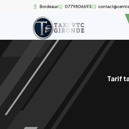
Bordeaux
0779806693
contact@central
Tarif 