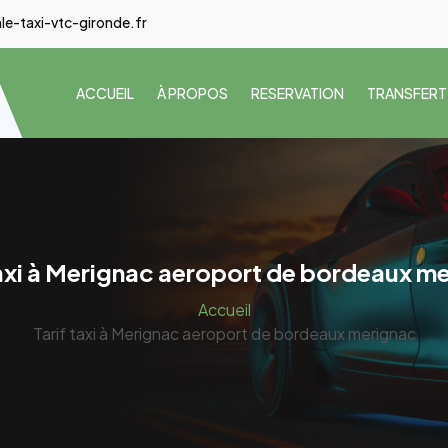
e-taxi-vtc-gironde.fr
ACCUEIL
À PROPOS
RESERVATION
TRANSFERT
taxi à Merignac aeroport de bordeaux m
Accueil
Tarif taxi à Merignac aeroport de bordeaux merignac