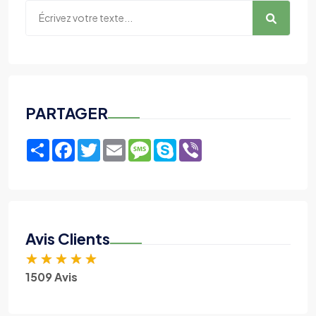
PARTAGER
Share
Facebook
Twitter
Email
Message
Skype
Viber
Avis Clients
★
★
★
★
★
1509 Avis