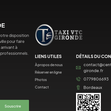
DE
otre disposition
lle pour faire
arrivant à
professionnels.
LIENS UTILES
DÉTAILS DU CO
contact@centr
À propos de nous
gironde.fr
Réserver en ligne
0779806693
Photos
Contact
Bordeaux
Souscrire