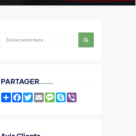
PARTAGER
Share
Facebook
Twitter
Email
Message
Skype
Viber
Avis Clients