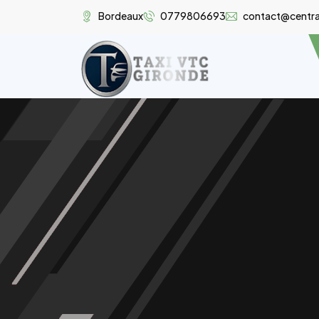
Bordeaux
0779806693
contact@central