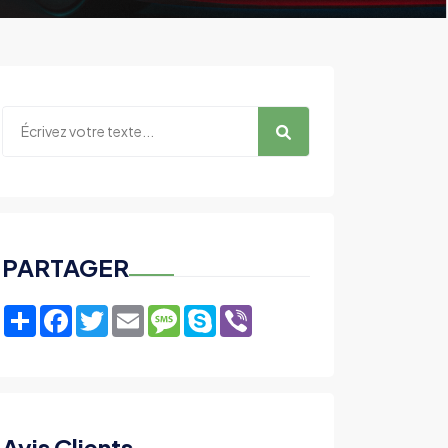
PARTAGER
Share
Facebook
Twitter
Email
Message
Skype
Viber
Avis Clients