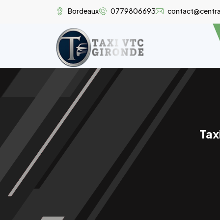
Bordeaux
0779806693
contact@central
Tax