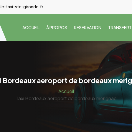
e-taxi-vtc-gironde.fr
ACCUEIL
À PROPOS
RESERVATION
TRANSFERT
i Bordeaux aeroport de bordeaux meri
Accueil
Taxi Bordeaux aeroport de bordeaux merignac