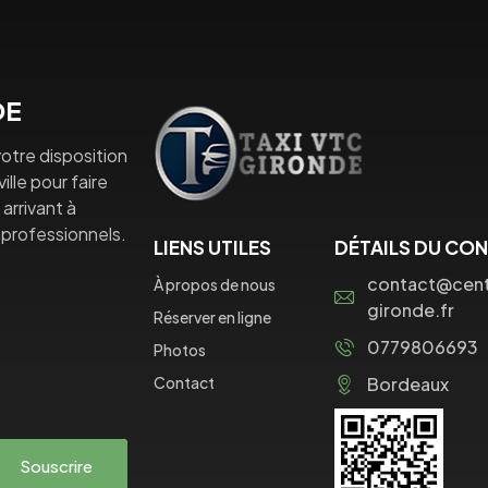
DE
otre disposition
lle pour faire
arrivant à
professionnels.
LIENS UTILES
DÉTAILS DU CO
contact@centr
À propos de nous
gironde.fr
Réserver en ligne
0779806693
Photos
Contact
Bordeaux
Souscrire